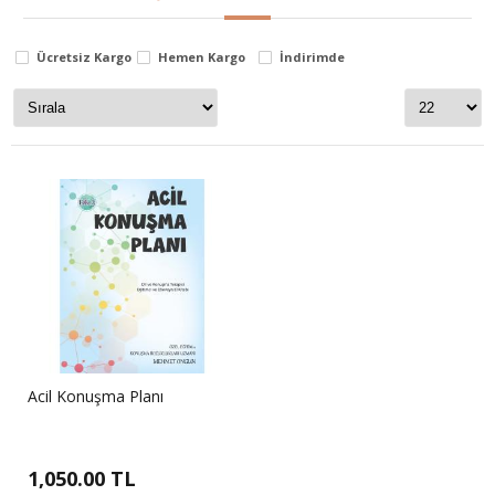
dka
Stok Durumu
Ücretsiz Kargo
Hemen Kargo
İndirimde
stokta var
stokta yok
Fiyat Aralığı
0
TL
5500
TL
Acil Konuşma Planı
1,050.00 TL