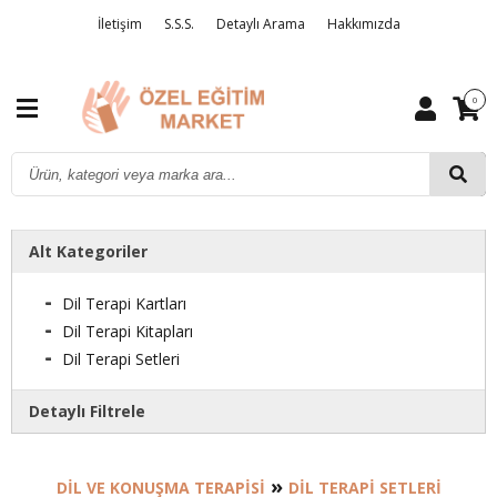
İletişim
S.S.S.
Detaylı Arama
Hakkımızda
0
Alt Kategoriler
Dil Terapi Kartları
Dil Terapi Kitapları
Dil Terapi Setleri
Detaylı Filtrele
Markalar
»
DIL VE KONUŞMA TERAPISI
DIL TERAPI SETLERI